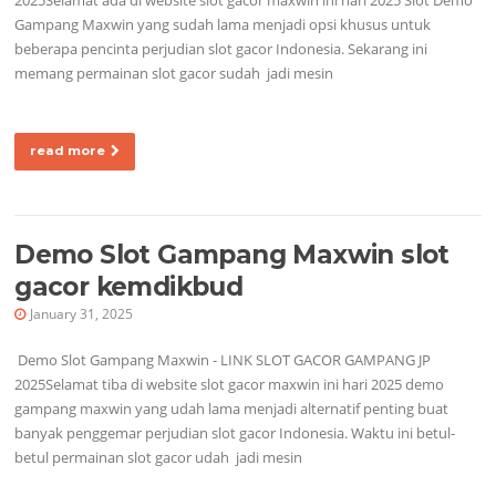
Gampang Maxwin yang sudah lama menjadi opsi khusus untuk
beberapa pencinta perjudian slot gacor Indonesia. Sekarang ini
memang permainan slot gacor sudah jadi mesin
read more
Demo Slot Gampang Maxwin slot
gacor kemdikbud
January 31, 2025
Demo Slot Gampang Maxwin - LINK SLOT GACOR GAMPANG JP
2025Selamat tiba di website slot gacor maxwin ini hari 2025 demo
gampang maxwin yang udah lama menjadi alternatif penting buat
banyak penggemar perjudian slot gacor Indonesia. Waktu ini betul-
betul permainan slot gacor udah jadi mesin