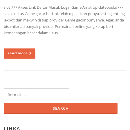
slot 777 Akses Link Daftar Masuk Login Game Amat Up-datebosku777
selaku situs Game gacor hari ini, telah dipastikan punya setting enteng
jekpot dan maxwin di tiap provider Game gacor punyanya. Agar, anda
bisa nikmati banyak provider Permainan online yang kerap beri
kemenangan besar dalam Situs
read more
Search for:
LINKS